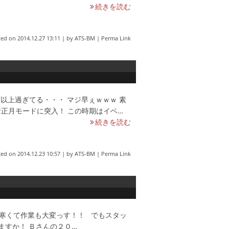
続きを読む
ted on
2014.12.27 13:11
|
by
ATS-BM
|
Perma Link
分以上過ぎてる・・・ マジ早ぇｗｗｗ 素
正月モードに突入！ この時期はイベ…
続きを読む
ted on
2014.12.23 10:57
|
by
ATS-BM
|
Perma Link
は寒くて作業も大変っす！！ でもスタッ
ますか！ Ｂさんの２０…