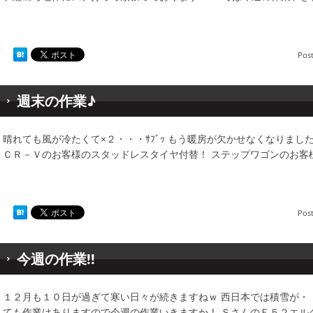
Pos
週末の作業♪
晴れても風が冷たくて×２・・・ｻﾌﾞｯ もう暖房が欠かせなくなりました 
ＣＲ－Ｖのお客様のスタッドレスタイヤ付替！ ステップワゴンのお客
Pos
今週の作業!!
１２月も１０日が過ぎて寒い日々が続きますねｗ 西日本では積雪が・
ても作業はありますので今週の作業いきますか！ ＳさんのＥ５２エル