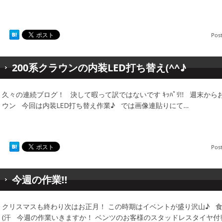
Pos
200系クラウンの内装LED打ち替え(^^♪
久々の連続ブログ！ 決して暇って訳ではないです ｷｯﾊﾟﾘ!! 週末
ウン 今回は内装LED打ち替え作業♪ では画像連貼りにて…
Pos
今週の作業!!
クリスマスも終わり次はお正月！ この時期はイベントが盛り沢山♪ 
(汗 今週の作業いきますか！ ベンツのお客様のスタッドレスタイヤ付