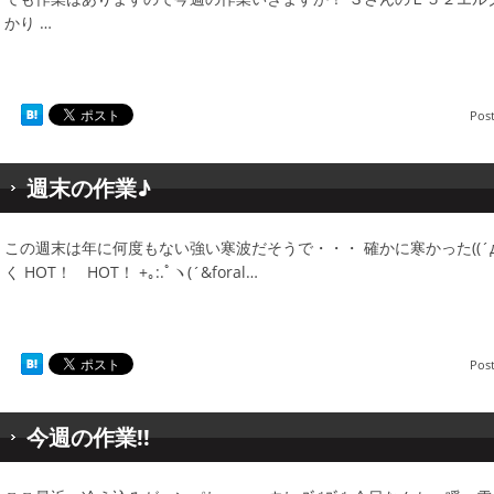
かり …
Pos
週末の作業♪
この週末は年に何度もない強い寒波だそうで・・・ 確かに寒かった((´д｀)
く HOT！ HOT！ +｡:.ﾟヽ(´&foral…
Pos
今週の作業!!