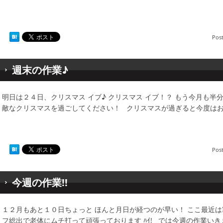
Pos
週末の作業♪
明日は２４日、クリスマス イブ♪ クリスマス イブ！？ もう今月も半
敵なクリスマスを過ごしてください！ クリスマスが過ぎると今度はお
Pos
今週の作業!!
１２月もあと１０日ちょっと ほんと月日が経つのが早い！ ここ最近
フ総出で老体にムチ打って頑張っております ﾊｲ! では今週の作業いき