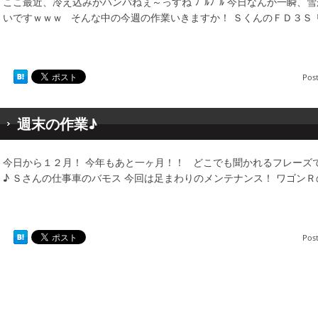
ここ最近、冷え込みがハンパねぇ～っすね ﾌﾞﾙﾌﾞﾙ 今日なんか一瞬、雪
いですｗｗｗ そんな中の今週の作業いきますか！ ＳくんのＦＤ３Ｓ
Pos
週末の作業♪
今日から１２月！ 今年もあと一ヶ月！！ どこでも聞かれるフレーズ
♪ Ｓさんの仕事車のバモス 今回は足まわりのメンテナンス！ ワゴン
Pos