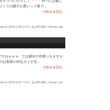
がチラついたりして・・・ ｵｻｰﾝには厳し
 リトラの調子が悪いって事で…
続きを読む
ted on
2014.12.06 21:13
|
by
ATS-BM
|
Perma Link
ですねｗｗｗ では週末の作業いきますか
Ｒのお客様の持込タイヤ交…
続きを読む
ted on
2014.12.01 17:23
|
by
ATS-BM
|
Perma Link