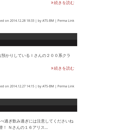
続きを読む
ted on
2014.12.28 18:33
|
by
ATS-BM
|
Perma Link
からお預かりしているＩさんの２００系クラ
続きを読む
ted on
2014.12.27 14:15
|
by
ATS-BM
|
Perma Link
食べ過ぎ飲み過ぎには注意してくださいね
替！ Ｎさんの１６アリス…