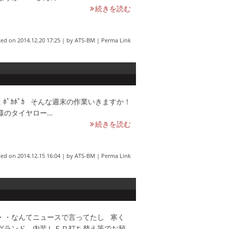
続きを読む
ted on
2014.12.20 17:25
|
by
ATS-BM
|
Perma Link
ﾎﾟｶﾎﾟｶ そんな週末の作業いきますか！
様のタイヤロー…
続きを読む
ted on
2014.12.15 16:04
|
by
ATS-BM
|
Perma Link
・・なんてニュースで言ってたし 寒く
グランド、内装ＬＥＤ打ち替え等でお預