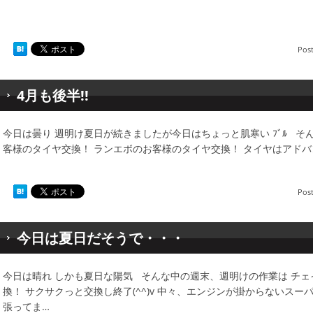
Pos
4月も後半!!
今日は曇り 週明け夏日が続きましたが今日はちょっと肌寒い ﾌﾞﾙ そ
客様のタイヤ交換！ ランエボのお客様のタイヤ交換！ タイヤはアド
Pos
今日は夏日だそうで・・・
今日は晴れ しかも夏日な陽気 そんな中の週末、週明けの作業は チ
換！ サクサクっと交換し終了(^^)v 中々、エンジンが掛からないス
張ってま…