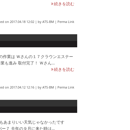
続きを読む
ted on
2017.04.18 12:02
|
by
ATS-BM
|
Perma Link
けの作業は Ｗさんの１７クラウンエステー
業も進み 取付完了！ Ｗさん…
続きを読む
ted on
2017.04.12 12:16
|
by
ATS-BM
|
Perma Link
末もあまりいい天気じゃなかったです
パー７ 去年の９月に来た時は…