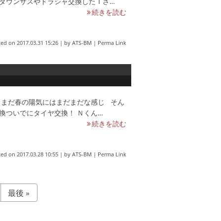
、ダウンサスやドラシャ交換したＩさ…
続きを読む
ted on
2017.03.31 15:26
|
by
ATS-BM
|
Perma Link
ﾙ まだ春の陽気にはまだまだな感じ そん
換ついでにタイヤ交換！ Ｎくん…
続きを読む
ted on
2017.03.28 10:55
|
by
ATS-BM
|
Perma Link
最後 »