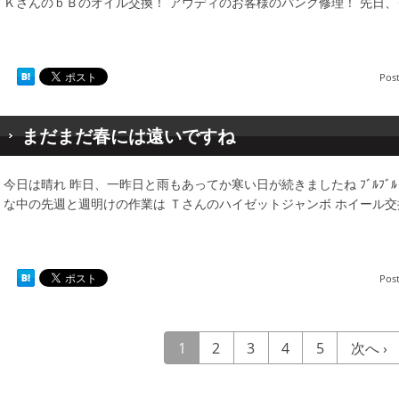
ＫさんのｂＢのオイル交換！ アウディのお客様のパンク修理！ 先日
Pos
まだまだ春には遠いですね
今日は晴れ 昨日、一昨日と雨もあってか寒い日が続きましたね ﾌﾞﾙﾌﾞ
な中の先週と週明けの作業は Ｔさんのハイゼットジャンボ ホイール交
Pos
1
2
3
4
5
次へ ›