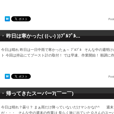
Pos
昨日は寒かった( ((-｡-) ))ﾌﾞﾙﾌﾞﾙ…
今日は晴れ 昨日は一日中雨で寒かったぁ～ ﾌﾞﾙﾌﾞﾙ そんな中の週明
ト 今回は持込にてブースト計の取付！ では早速、作業開始！ 順調に作
Pos
帰ってきたスーパー7(￣ー￣)
今日は晴れ？曇り？ まぁ雨だけ降っていないだけマシかな(^^ゞ 週
が・・・ そんな中の週末の作業は 長らく旅に出ていたＯさんのスー