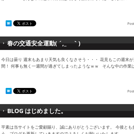
Pos
春の交通安全運動( ´,_ゝ｀)
今日は曇り 週末もあまり天気も良くなさそう・・・ 花見もこの週末
間！ 何事も無く一週間が過ぎてしまったようなｗｗ そんな中の作業
Pos
BLOG はじめました。
平素は当サイトをご愛顧賜り、誠にありがとうございます。 今後とも
う、ブログを更新していきますのでよろしくお願いいたします。