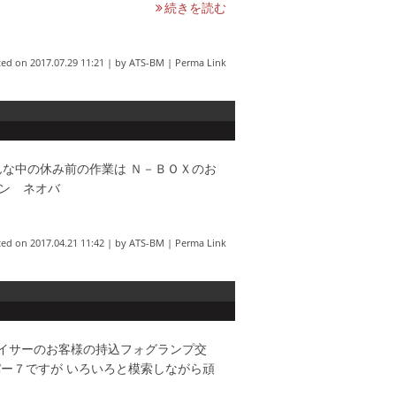
続きを読む
ted on
2017.07.29 11:21
|
by
ATS-BM
|
Perma Link
んな中の休み前の作業は Ｎ－ＢＯＸのお
バン ネオバ
ted on
2017.04.21 11:42
|
by
ATS-BM
|
Perma Link
ェイサーのお客様の持込フォグランプ交
ーパー７ですが いろいろと模索しながら頑