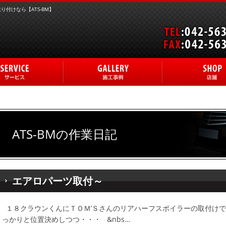
付けなら【ATS-BM】
ATS-BMの作業日記
エアロパーツ取付～
１８クラウンくんにＴＯＭ’Ｓさんのリアハーフスポイラーの取付け
っかりと位置決めしつつ・・・ &nbs…