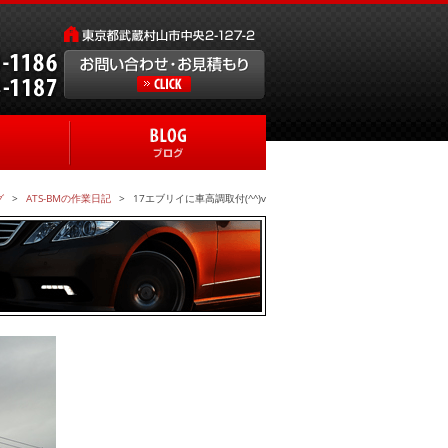
グ
ATS-BMの作業日記
17エブリイに車高調取付(^^)v