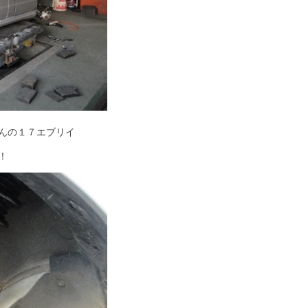
んの１７エブリイ
！