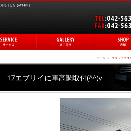
付けなら【ATS-BM】
ホーム
スタッフブロ
17エブリイに車高調取付(^^)v