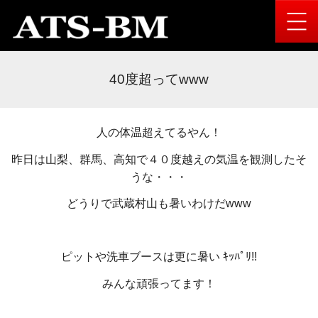
40度超ってwww
人の体温超えてるやん！
昨日は山梨、群馬、高知で４０度越えの気温を観測したそ
うな・・・
どうりで武蔵村山も暑いわけだwww
ピットや洗車ブースは更に暑い ｷｯﾊﾟﾘ!!
みんな頑張ってます！