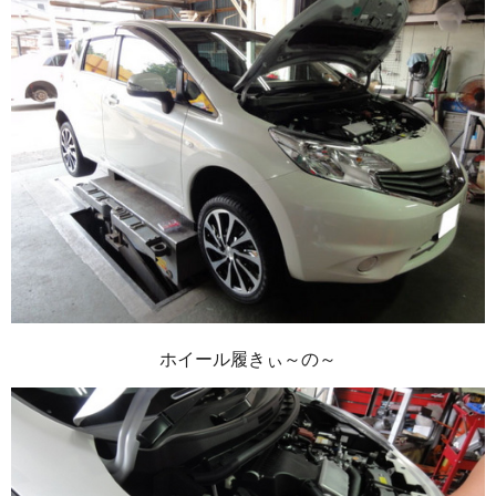
ホイール履きぃ～の～