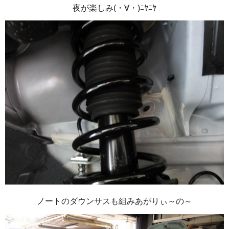
夜が楽しみ(・∀・)ﾆﾔﾆﾔ
ノートのダウンサスも組みあがりぃ～の～