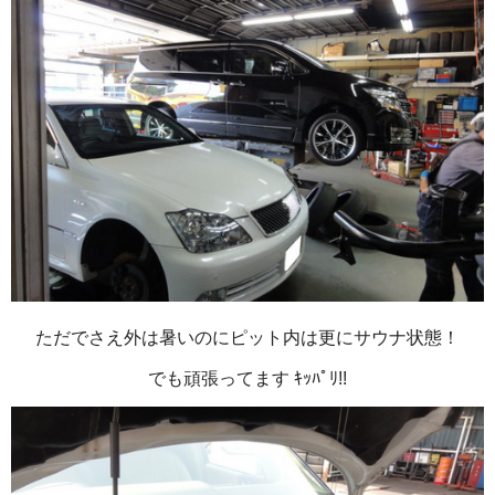
ただでさえ外は暑いのにピット内は更にサウナ状態！
でも頑張ってます ｷｯﾊﾟﾘ!!