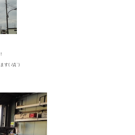
！
( ﾉД`)