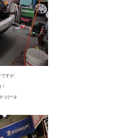
干ですが
換！
リ(^^♪