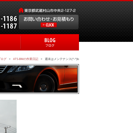
ブログ
ATS-BMの作業日記
週末はメンテナンス(^-^)b