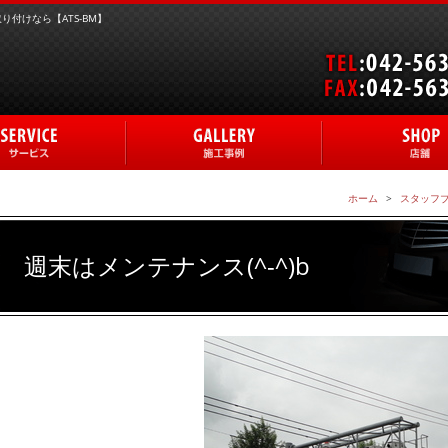
付けなら【ATS-BM】
ホーム
スタッフ
週末はメンテナンス(^-^)b