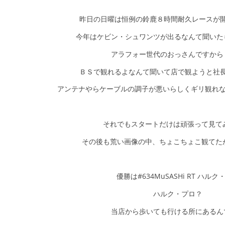
昨日の日曜は恒例の鈴鹿８時間耐久レースが
今年はケビン・シュワンツが出るなんて聞いた
アラフォー世代のおっさんですから ｷｯ
ＢＳで観れるよなんて聞いて店で観ようと社
アンテナやらケーブルの調子が悪いらしくギリ観れない状況
それでもスタートだけは頑張って見て
その後も荒い画像の中、ちょこちょこ観てた
優勝は#634MuSASHi RT ハルク
ハルク・プロ？
当店から歩いても行ける所にあるん