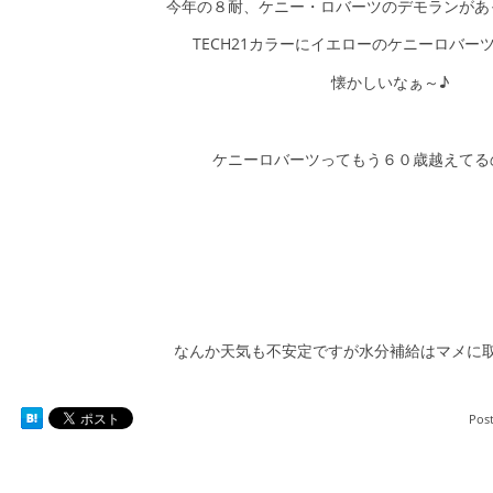
今年の８耐、ケニー・ロバーツのデモランがあ
TECH21カラーにイエローのケニーロバー
懐かしいなぁ～♪
ケニーロバーツってもう６０歳越えてる
なんか天気も不安定ですが水分補給はマメに
Pos