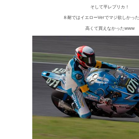
そして平レプリカ！
８耐ではイエローVerでマジ欲しかっ
高くて買えなかったwww