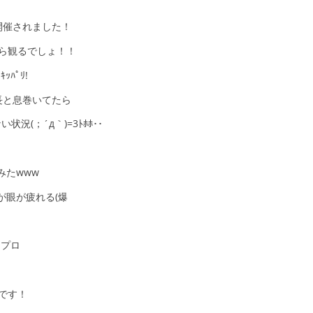
開催されました！
ら観るでしょ！！
ﾊﾟﾘ!
長と息巻いてたら
(；´д｀)=3ﾄﾎﾎ･･
みたwww
が眼が疲れる(爆
・プロ
です！