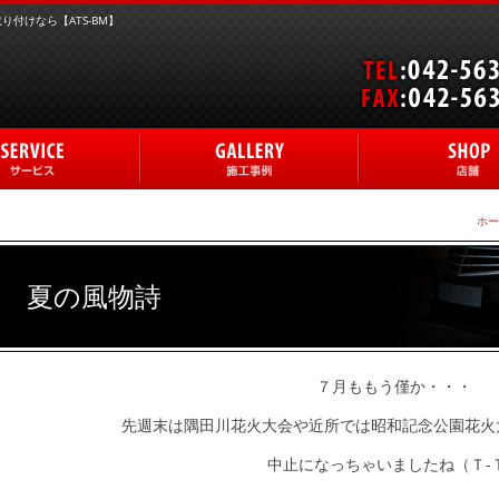
付けなら【ATS-BM】
ホー
夏の風物詩
７月ももう僅か・・・
先週末は隅田川花火大会や近所では昭和記念公園花火
中止になっちゃいましたね（Ｔ-