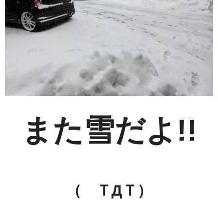
また雪だよ!!
（ ＴДＴ）