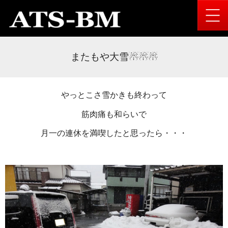
またもや大雪☃☃☃
やっとこさ雪かきも終わって
筋肉痛も和らいで
月一の連休を満喫したと思ったら・・・