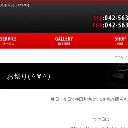
付けなら【ATS-BM】
ホーム
お祭り(＾∀＾)
昨日・今日で横田基地にて友好祭が開催さ
で本日は