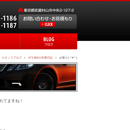
スタッフブログ
ATS-BMの作業日記
お祭り(＾∀＾)
れてますね！