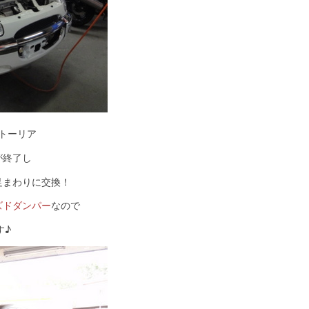
トーリア
が終了し
足まわりに交換！
ズドダンパー
なので
す♪