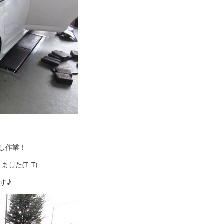
し作業！
た(T_T)
す♪