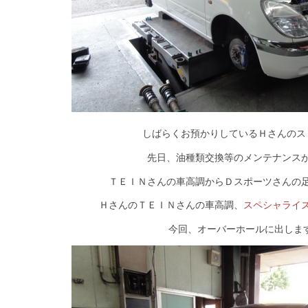
しばらくお預かりしているＨさんのス
先日、油種類交換等のメンテナンス
ＴＥＩＮさんの車高調からＤスポーツさんの
ＨさんのＴＥＩＮさんの車高調、
スペシャライ
今回、オーバーホールに出しま