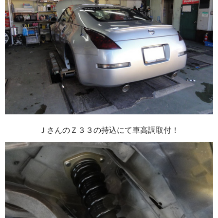
ＪさんのＺ３３の持込にて車高調取付！