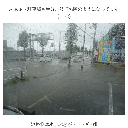
あぁぁ～駐車場も半分、波打ち際のようになってます
(・・;)
道路側は水しぶきが・・・ﾊﾞｼｬ!!