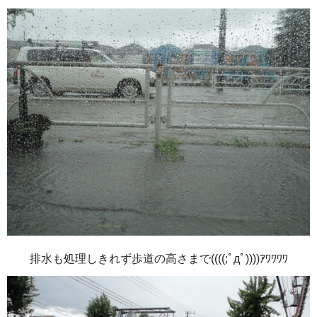
排水も処理しきれず歩道の高さまで((((;ﾟдﾟ))))ｱﾜﾜﾜﾜ