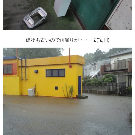
建物も古いので雨漏りが・・・Σ(°д°lll)