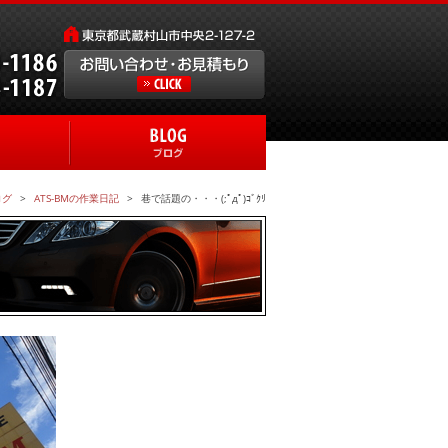
ログ
ATS-BMの作業日記
巷で話題の・・・(;ﾟдﾟ)ｺﾞｸﾘ