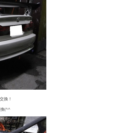
ヤ交換！
(^^ゞ