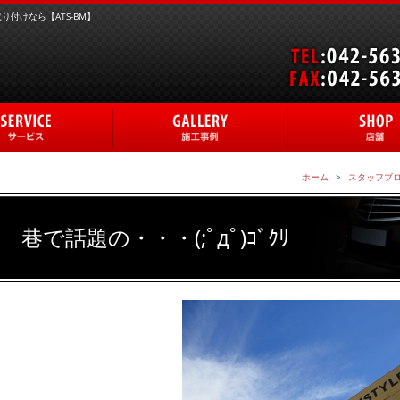
付けなら【ATS-BM】
ホーム
スタッフブ
巷で話題の・・・(;ﾟдﾟ)ｺﾞｸﾘ