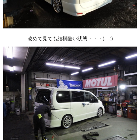
改めて見ても結構酷い状態・・・(-_-;)