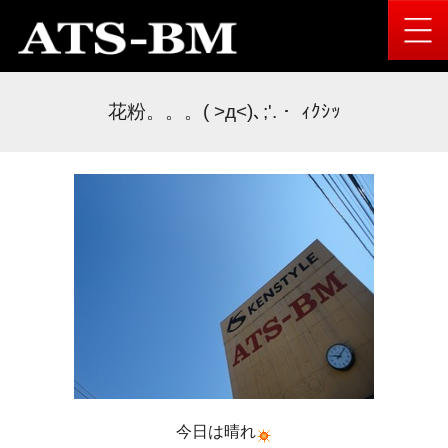
花粉。。。( >д<)､;'.・ ｨｸｼｯ
今日は晴れ