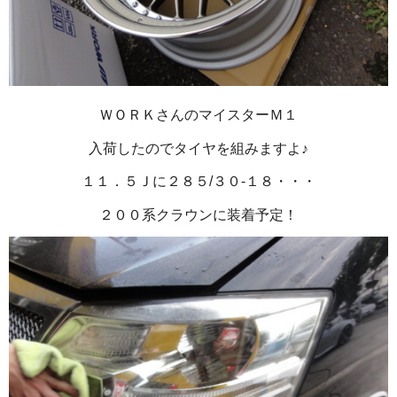
ＷＯＲＫさんのマイスターＭ１
入荷したのでタイヤを組みますよ♪
１１．５Ｊに２８５/３０-１８・・・
２００系クラウンに装着予定！