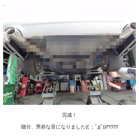
完成！
随分、男前な音になりました(( ；ﾟдﾟ))ｱﾜﾜﾜﾜ