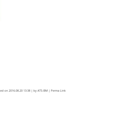
ted on
2016.08.20 13:38
|
by
ATS-BM
|
Perma Link